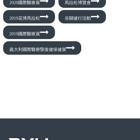
2020國際醫療展
馬拉松博覽會
2019花博馬拉松
谷關健行活動
2019國際醫療展
義大利國際醫療暨復健保健展