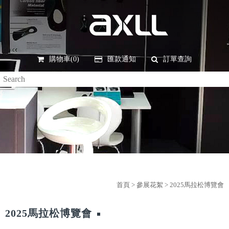
購物車(0)
匯款通知
訂單查詢
首頁
>
參展花絮
> 2025馬拉松博覽會
2025馬拉松博覽會