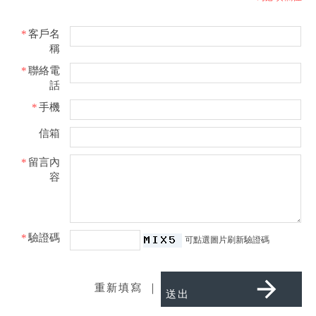
*
客戶名
稱
*
聯絡電
話
*
手機
信箱
*
留言內
容
*
驗證碼
可點選圖片刷新驗證碼
｜