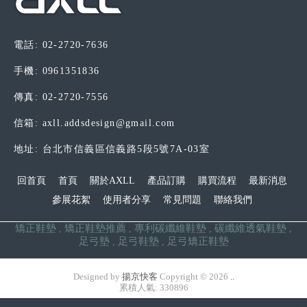
電話: 02-2720-7636
手機: 0961351836
傳真: 02-2720-7556
信箱: axll.addsdesign@gmail.com
地址: 台北市信義區信義路5段5號7A-03室
回首頁
首頁
關於AXLL
產品訂購
購買流程
最新消息
參展花絮
使用者分享
常見問題
聯絡我們
矯正鞋墊
矯正鞋墊推薦
專利碳纖維鞋墊
碳纖維透氣鞋墊
足弓墊
足弓鞋墊
足弓矯正鞋墊
Designed by
揚京快客
Copyright © 2026
..
累積人氣: 330896