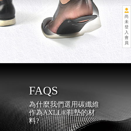
尚
未
登
入
會
員
FAQS
為什麼我們選用碳纖維
作為AXLL®鞋墊的材
料?