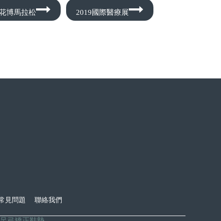
19花博馬拉松
2019國際醫療展
常見問題
聯絡我們
足弓矯正鞋墊