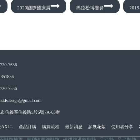
2020國際醫療展
馬拉松博覽會
20
720-7636
351836
720-7556
addsdesign@gmail.com
北市信義區信義路5段5號7A-03室
AXLL
產品訂購
購買流程
最新消息
參展花絮
使用者分享
正鞋墊推薦
專利碳纖維鞋墊
碳纖維透氣鞋墊
足弓墊
足弓鞋墊