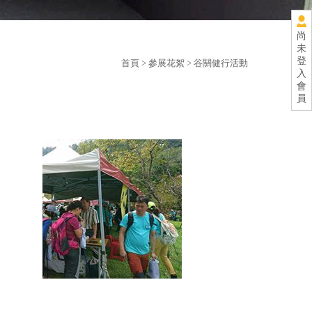
尚
未
登
首頁
>
參展花絮
> 谷關健行活動
入
會
員