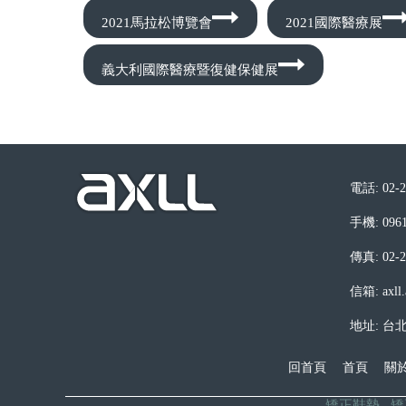
2021馬拉松博覽會
2021國際醫療展
義大利國際醫療暨復健保健展
電話: 02-2
手機: 0961
傳真: 02-2
信箱: axll.
地址: 台
回首頁
首頁
關於
矯正鞋墊
矯